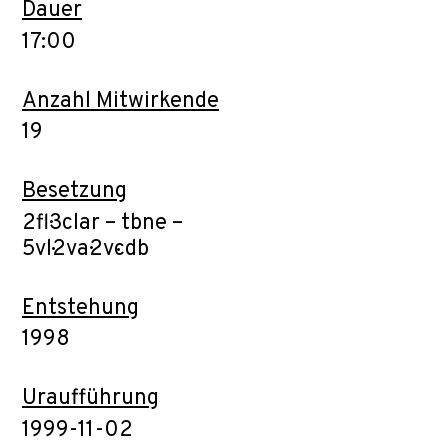
Dauer
17:00
Anzahl Mitwirkende
19
Besetzung
2fl·3clar – tbne –
5vl·2va·2vc·db
Entstehung
1998
Uraufführung
1999-11-02