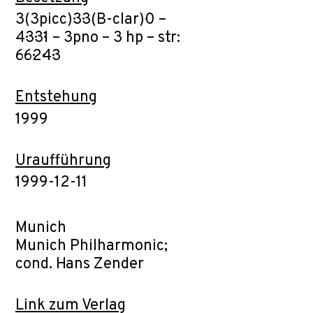
3(3picc)·3·3(B-clar)·0 –
4·3·3·1 – 3pno – 3 hp – str:
6·6·2·4·3
Entstehung
1999
Uraufführung
1999-12-11
Munich
Munich Philharmonic;
cond. Hans Zender
Link zum Verlag