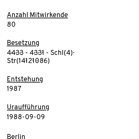
Anzahl Mitwirkende
80
Besetzung
4·4·3·3 - 4·3·3·1 - Schl(4)·
Str(14·12·10·8·6)
Entstehung
1987
Uraufführung
1988-09-09
Berlin