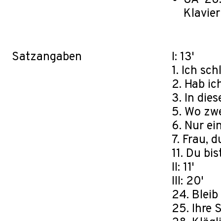
UA · 28
Klavier
Satzangaben
I: 13'
1. Ich sch
2. Hab ic
3. In die
5. Wo zwe
6. Nur ei
7. Frau, 
11. Du bis
II: 11'
III: 20'
24. Bleib 
25. Ihre 