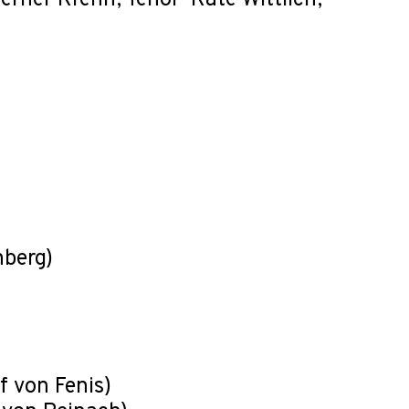
erner Krenn, Tenor · Käte Wittlich,
nberg)
f von Fenis)