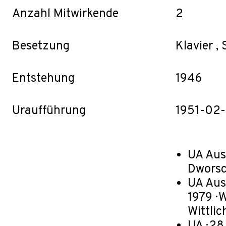
Anzahl Mitwirkende
2
Besetzung
Klavier ,
Entstehung
1946
Uraufführung
1951-02-
UA Ausw
Dworsch
UA Aus
1979 · 
Wittlic