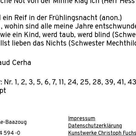
iche Not von der Minne klag ich (Herr Hes
el ein Reif in der Frühlingsnacht (anon.)
, wohin sind alle meine Jahre entschwund
wie ein Kind, werd taub, werd blind (Schw
llst lieben das Nichts (Schwester Mechthi
raud Cerha
 Nr. 1, 2, 3, 5, 6, 7, 11, 24, 25, 28, 39, 41, 
pt
Impressum
ke-Baazoug
Datenschutzerklärung
4 594 -0
Kunstwerke Christoph Fuchs