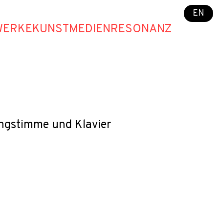
EN
WERKE
KUNST
MEDIEN
RESONANZ
tingstimme und Klavier