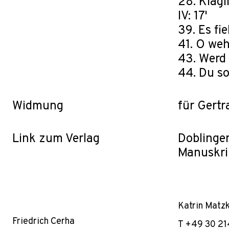
28. Klägl
IV: 17'
39. Es fi
41. O weh
43. Werd 
44. Du so
Widmung
für Gert
Link zum Verlag
Doblinger:
Manuskri
Katrin Matz
Friedrich Cerha
T +49 30 21