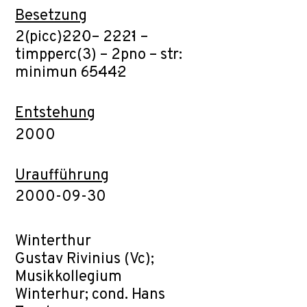
Besetzung
2(picc)·2·2·0– 2·2·2·1 –
timp·perc(3) – 2pno – str:
minimun 6·5·4·4·2
Entstehung
2000
Uraufführung
2000-09-30
Winterthur
Gustav Rivinius (Vc);
Musikkollegium
Winterhur; cond. Hans