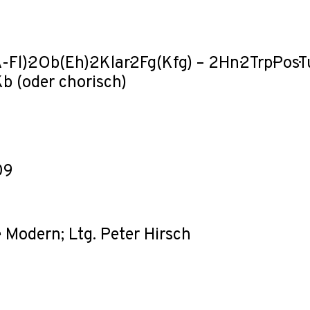
A-Fl)·2Ob(Eh)·2Klar·2Fg(Kfg) – 2Hn·2Trp·Pos·
·Kb (oder chorisch)
09
Modern; Ltg. Peter Hirsch