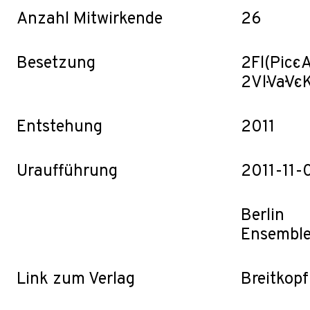
Anzahl Mitwirkende
26
Besetzung
2Fl(Picc·
2Vl·Va·Vc
Entstehung
2011
Uraufführung
2011-11-
Berlin
Ensemble 
Link zum Verlag
Breitkopf